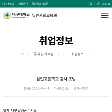
주메뉴 바로가기
본문 바로가기
대구대학교
입학안내
종합정보시스템
LOGIN
일반사회교육과
전
체
메
뉴
취업정보
홈
공지 및 자료실
취업정보
심인고등학교 강사 초빙
등록일 2025-04-14
작성자 김동섭
조회수 1027
위치: 대구 달성군 다사읍