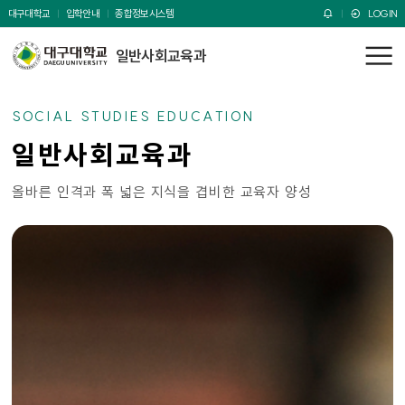
주메뉴 바로가기
본문 바로가기
대구대학교
입학안내
종합정보시스템
LOGIN
일반사회교육과
전
체
메
SOCIAL STUDIES EDUCATION
뉴
일반사회교육과
올바른 인격과 폭 넓은 지식을 겹비한 교육자 양성